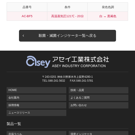
品番号
条件
発色色調
AC-BF5
高温蒸気圧121℃ - 20分
白 → 黒褐色
殺菌・滅菌インジケータ一覧へ戻る
〒243-0201 神奈川県厚木市上荻野4280-1
TEL:046-241-5632
FAX:046-241-5781
HOME
技術・品質
会社案内
よくあるご質問
採用情報
お問い合わせ
ニュースリリース
製品一覧
示温ラベル
湿度インジケータ