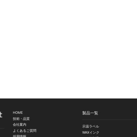
HOME
製品一覧
技術・品質
会社案内
示温ラベル
よくあるご質問
WAXインク
採用情報