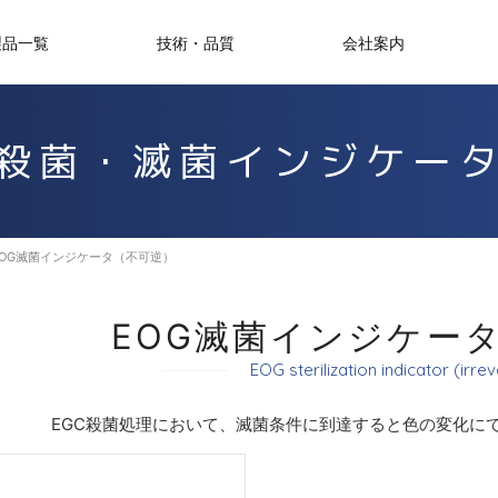
製品一覧
技術・品質
会社案内
殺菌・滅菌インジケー
OG滅菌インジケータ（不可逆）
EOG滅菌インジケー
EOG sterilization indicator (irrev
EGC殺菌処理において、滅菌条件に到達すると色の変化に