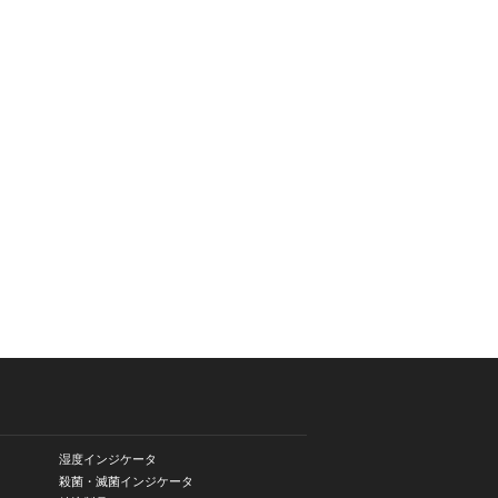
湿度インジケータ
殺菌・滅菌インジケータ